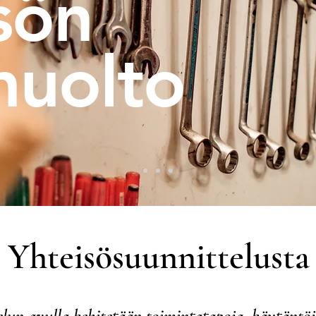
sön
huolto
Yhteisösuunnittelusta
lun avulla kehitetään toimintatapoja, käytäntöjä