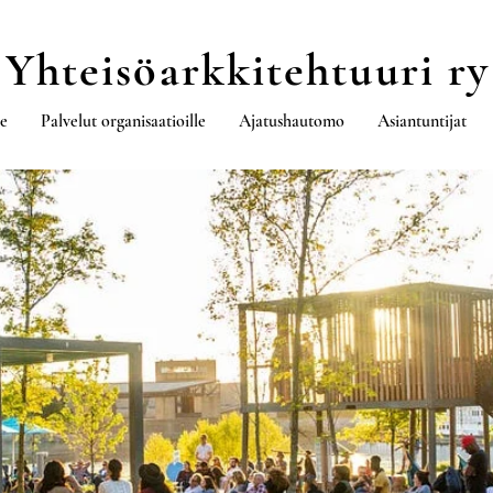
Yhteisöarkkitehtuuri ry
le
Palvelut organisaatioille
Ajatushautomo
Asiantuntijat