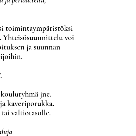
ksi toimintaympäristöksi
. Yhteisösuunnittelu voi
oituksen ja suunnan
ijoihin.
.
, kouluryhmä jne.
ja kaveriporukka.
ai valtiotasolle.
aluja