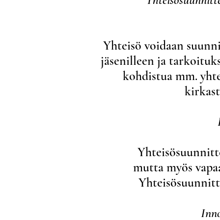
Yhteisö voidaan suunnit
jäsenilleen ja tarkoitu
kohdistua mm. yhte
kirkast
Yhteisösuunnitte
mutta myös vapaa
Yhteisösuunnitte
Inn