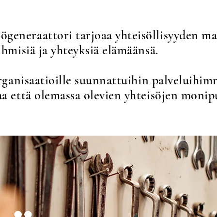
eneraattori tarjoaa yhteisöllisyyden mah
ihmisiä ja yhteyksiä elämäänsä.
 organisaatioille suunnattuihin palveluihi
ua että olemassa olevien yhteisöjen monipu