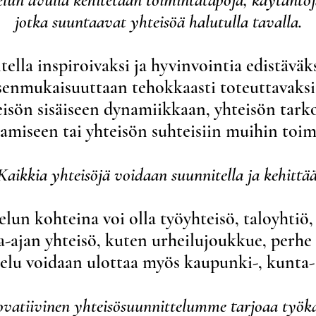
jotka suuntaavat yhteisöä halutulla tavalla.
ella inspiroivaksi ja hyvinvointia edistävä
ksenmukaisuuttaan tehokkaasti toteuttavaksi
isön sisäiseen dynamiikkaan, yhteisön tark
amiseen tai yhteisön suhteisiin muihin toim
Kaikkia yhteisöjä voidaan suunnitella ja kehittää
lun kohteina voi olla työyhteisö, taloyhtiö
-ajan yhteisö, kuten urheilujoukkue, perhe 
lu voidaan ulottaa myös kaupunki-, kunta- t
ovatiivinen yhteisösuunnittelumme tarjoaa työk