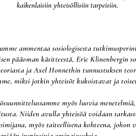
kaikenlaisiin yhteisöllisiin tarpeisiin. ​​
lumme ammentaa sosiologisesta tutkimusperint
sen pääoman käsitteestä, Eric Klinenbergin so
teoriasta ja Axel Honnethin tunnustuksen teor
, miksi jotkin yhteisöt kukoistavat ja toise
sösuunnittelussamme myös
luovia menetelmiä, 
tusta. Niiden avulla yhteisöä voidaan tarkaste
oimijana, myös taiteellisena kohteena, johon 
äseniään inspiroivia ominaisuuksia.