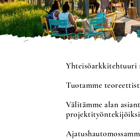
Yhteisöarkkitehtuuri r
Tuotam
me teoreettist
Välitämme alan asiantu
projektityöntekijöiksi
Ajatushautomossamme s