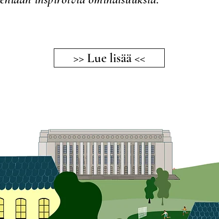
>> Lue lisää <<