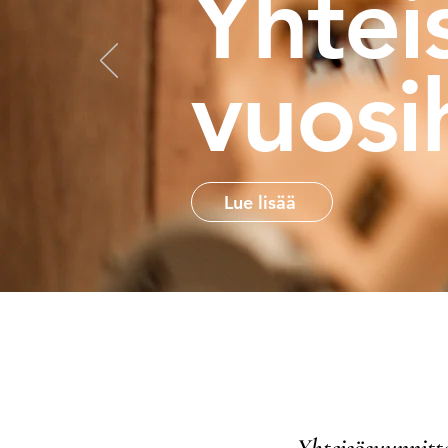
Yhtei
vuosi
Lue lisää
Yhteisösuunnitte