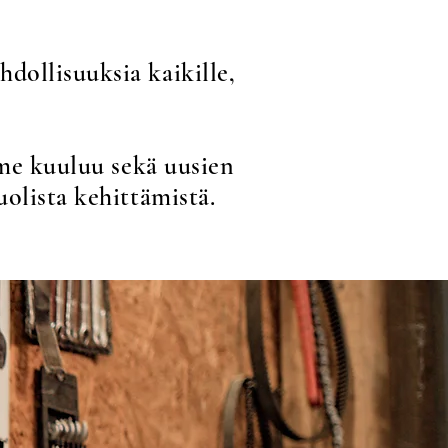
dollisuuksia kaikille,
mme kuuluu sekä uusien
olista kehittämistä.