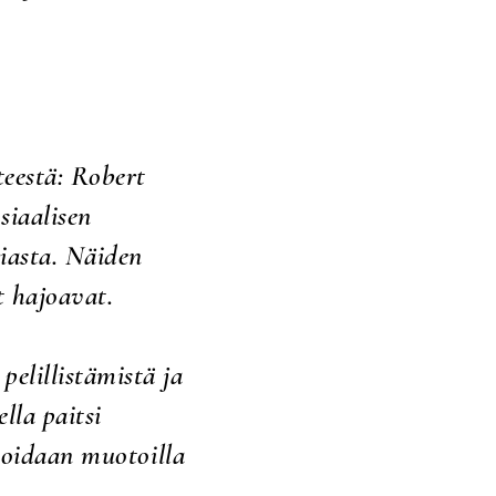
eestä: Robert
siaalisen
iasta. Näiden
t hajoavat.
pelillistämistä ja
lla paitsi
voidaan muotoilla