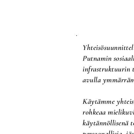
Yhteisösuunnitte
Putnamin sosiaali
infrastruktuurin 
avulla ymmärrämme
Käytämme
yhtei
rohkeaa mielikuvi
käytännöllisenä t
persoonallisia, j