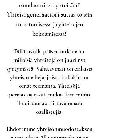
omalaatuisen yhteisön?
Yhteisögeneraattori
auttaa toisiin
tutustumisessa ja yhteisöjen
kokoamisessa!
Tällä sivulla pääset tutkimaan,
millaisia yhteisöjä on juuri nyt
syntymässä. Valittavinasi on erilaisia
yhteisömalleja, joista kullakin on
omat teemansa. Yhteisöjä
perustetaan sitä mukaa kun niihin
ilmoittautuu riittävä määrä
osallistujia.
Ehdotamme yhteisönmuodostuksen
alussa yhteisölle joitain alustavia