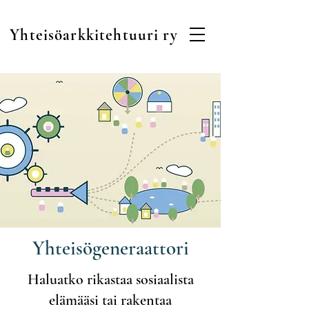
Yhteisöarkkitehtuuri ry
Yhteisögeneraattori
Haluatko rikastaa sosiaalista
elämääsi tai rakentaa