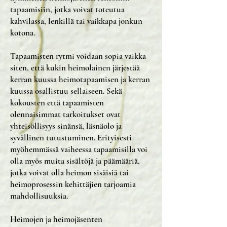
tapaamisiin, jotka voivat toteutua
kahvilassa, lenkillä tai vaikkapa jonkun
kotona.
Tapaamisten rytmi voidaan sopia vaikka
siten, että kukin heimolainen järjestää
kerran kuussa heimotapaamisen ja kerran
kuussa osallistuu sellaiseen. Sekä
kokousten että tapaamisten
olennaisimmat tarkoitukset ovat
yhteisöllisyys sinänsä, läsnäolo ja
syvällinen tutustuminen. Erityisesti
myöhemmässä vaiheessa tapaamisilla voi
olla myös muita sisältöjä ja päämääriä,
jotka voivat olla heimon sisäisiä tai
heimoprosessin kehittäjien tarjoamia
mahdollisuuksia.
Heimojen ja heimojäsenten