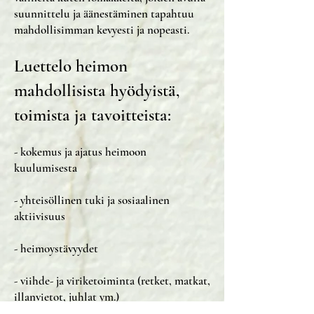
suunnittelu ja äänestäminen tapahtuu
mahdollisimman kevyesti ja nopeasti.
Luettelo heimon
mahdollisista hyödyistä,
toimista ja tavoitteista:
- kokemus ja ajatus heimoon
kuulumisesta
- yhteisöllinen tuki ja sosiaalinen
aktiivisuus
- heimoystävyydet
- viihde- ja viriketoiminta (retket, matkat,
illanvietot, juhlat ym.)