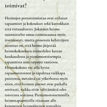
toimivat?
Heimojen perustoimintaa ovat erilaiset
tapaamiset ja kokoukset sekä kasvokkain
että virtuaalisesti. Jokainen heimo
suunnittelee omaa toimintaansa myös
itsenäisesti, mutta prosessin kehittäjien
suositus on, että heimo järjestää
heimokokouksen esimerkiksi kerran
kuukaudessa ja pienimuotoisempia
tapaamisia aina tarpeen vaatiessa.
Heimokokous voi olla hyvin
vapaamuotoinen ja tapahtua vaikkapa
puistossa, metsässä tai yökerhossa myös
siten, että heimon jäsenet ovat paikalla
sovitusti, vaikka eivät välttämättä edes
toistensa seurassa. Pienimuotoisemmilla
heimotapaamisilla viitataan alle
kymmenen heimojäsenen rentoihin