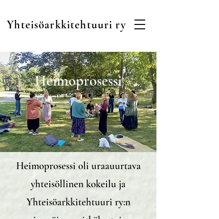
Yhteisöarkkitehtuuri ry
Heimoprosessi
Heimoprosessi oli uraauurtava
yhteisöllinen kokeilu ja
Yhteisöarkkitehtuuri ry:n