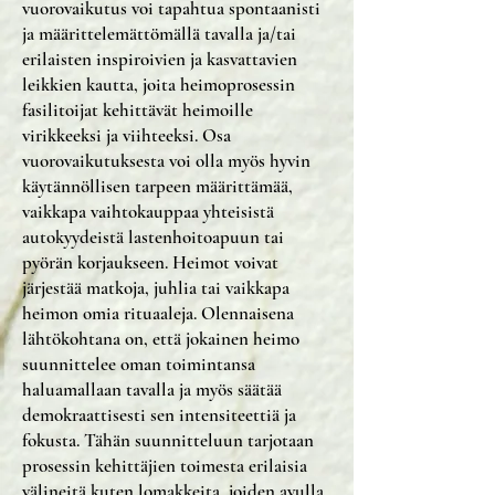
vuorovaikutus voi tapahtua spontaanisti
ja määrittelemättömällä tavalla ja/tai
erilaisten inspiroivien ja kasvattavien
leikkien kautta, joita heimoprosessin
fasilitoijat kehittävät heimoille
virikkeeksi ja viihteeksi. Osa
vuorovaikutuksesta voi olla myös hyvin
käytännöllisen tarpeen määrittämää,
vaikkapa vaihtokauppaa yhteisistä
autokyydeistä lastenhoitoapuun tai
pyörän korjaukseen. Heimot voivat
järjestää matkoja, juhlia tai vaikkapa
heimon omia rituaaleja. Olennaisena
lähtökohtana on, että jokainen heimo
suunnittelee oman toimintansa
haluamallaan tavalla ja myös säätää
demokraattisesti sen intensiteettiä ja
fokusta. Tähän suunnitteluun tarjotaan
prosessin kehittäjien toimesta erilaisia
välineitä kuten lomakkeita, joiden avulla