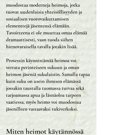
muodostaa moderneja heimoja, jotka
tuovat uudenlaisia yhteisöllisyyden ja
sosiaalisen vuorovaikuttamisen
elementtejä jäsentensä elämään.
Tavoitteena ei ole muuttaa omaa elämää
dramaattisesti, vaan tuoda siihen
hienovaraisella tavalla jotakin lisää.
Prosessin käynnistämää heimoa voi
verrata perinteiseen sukuun ja oman
heimon jäseniä sukulaisiin. Samalla tapaa
kuin suku on usein ihmisen elämässä
jossakin taustalla tuomassa turvaa sekä
tarjoamassa apua ja läsnäoloa tarpeen
vaatiessa, myös heimo voi muodostua
jäsenilleen vastaavaksi tukiverkoksi.
Miten heimot käytännössä