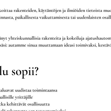
koittaa rakenteiden, käytäntöjen ja ilmiöiden tietoista mu
nnasta, paikallisesta vaikuttamisesta tai uudenlaisten osa
änyt yhteiskunnallisia rakenteita ja kokeiluja ajatushau
si: autamme sinua muuttamaan ideasi toimivaksi, kestävä
lu sopii?
a haluavat uudistaa toimintaansa
lisille yrittäjille
otka kehittävät osallisuutta