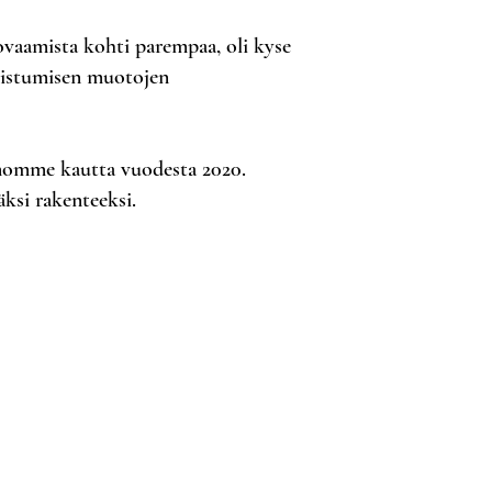
ovaamista kohti parempaa, oli kyse
llistumisen muotojen
tomomme kautta vuodesta 2020.
ksi rakenteeksi.