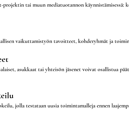
-projektin tai muun mediatuotannon käynnistämisessä: ko
lisen vaikuttamistyön tavoitteet, kohderyhmät ja toimin
eet
alaiset, asukkaat tai yhteisön jäsenet voivat osallistua p
eilu
okeilu, jolla testataan uusia toimintamalleja ennen laajem