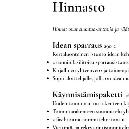
Hinnasto
Hinnat ovat suuntaa-antavia ja räät
Idean sparraus
290 €
Kertaluonteinen istunto idean keh
2 tunnin fasilitoitu sparrausistunt
Kirjallinen yhteenveto ja toimenp
Sopii aloittelijalle, jolla on idea m
Käynnistämispaketti
16
Uuden toiminnan tai rakenteen kä
Toimintarakenteen suunnittelu yh
2 fasilitoitua suunnitteluistuntoa
Viestintä- ja rekrytointisuunnitel