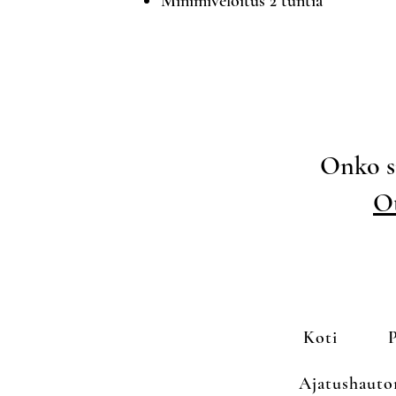
Minimiveloitus 2 tuntia
Onko si
Ot
Koti
P
Ajatushaut