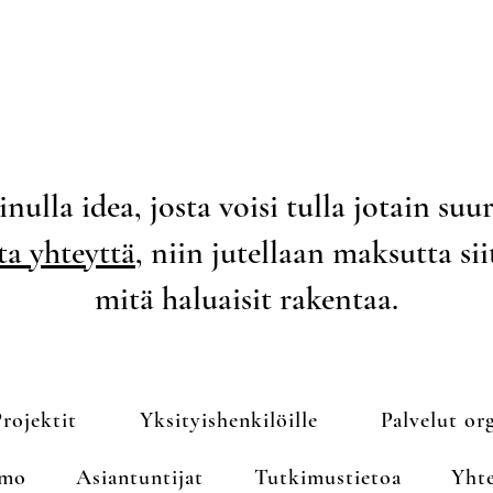
nulla idea, josta voisi tulla jotain su
a yhteyttä,
niin jutellaan maksutta sii
mitä haluaisit rakentaa.
rojektit
Yksityishenkilöille
Palvelut org
omo
Asiantuntijat
Tutkimustietoa
Yht