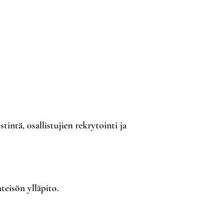
ntä, osallistujien rekrytointi ja
eisön ylläpito.