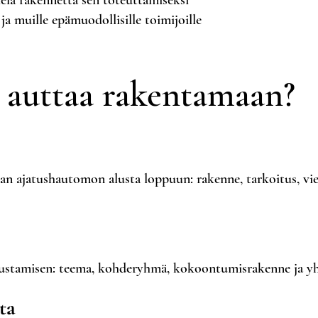
ielä rakennetta sen toteuttamiseksi
ja muille epämuodollisille toimijoille
auttaa rakentamaan?
ajatushautomon alusta loppuun: rakenne, tarkoitus, viesti
ustamisen: teema, kohderyhmä, kokoontumisrakenne ja yht
ta