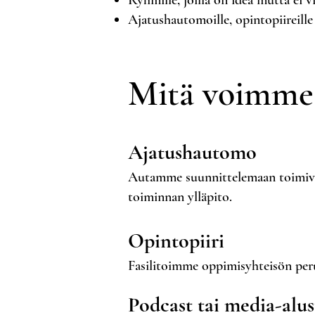
Ryhmille, joilla on idea mutta ei v
Ajatushautomoille, opintopiireille 
Mitä voimme 
Ajatushautomo
Autamme suunnittelemaan toimivan 
toiminnan ylläpito.
Opintopiiri
Fasilitoimme oppimisyhteisön per
Podcast tai media-alus