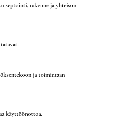
nseptointi, rakenne ja yhteisön
tatavat.
äätöksentekoon ja toimintaan
paa käyttöönottoa.