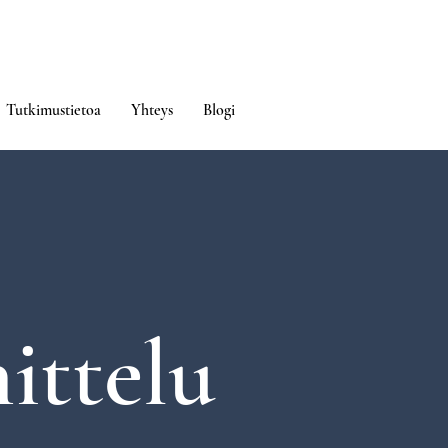
Tutkimustietoa
Yhteys
Blogi
ittelu