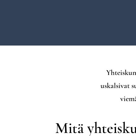
Yhteiskunt
uskalsivat s
viemä
Mitä yhteisku