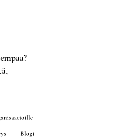
urempaa?
tä,
anisaatioille
eys
Blogi