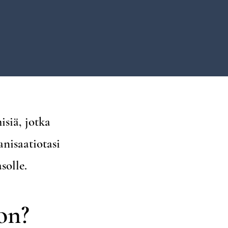
isiä, jotka
anisaatiotasi
solle.
on?