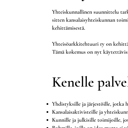
Yhteiskunnallinen suunnittelu tar
sitten kansalaisyhteiskunnan toimi
kehittämisestä.
Yhteisöarkkitehtuuri ry on kehitt
Tämä kokemus on nyt käytettävissä
Kenelle palve
Yhdistyksille ja järjestöille, jotk
Kansalaisaktivisteille ja yhteiskunnal
Kunnille ja julkisille toimijoille, j