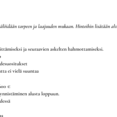
älöidään tarpeen ja laajuuden mukaan. Hintoihin lisätään alv
ittämiseksi ja seuraavien askelten hahmottamiseksi.
o
idesuositukset
utta ei vielä suuntaa
00 €
ynnistäminen alusta loppuun.
dessä
ma