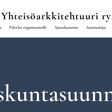
Yhteisöarkkitehtuuri ry
le
Palvelut organisaatioille
Ajatushautomo
Asiantuntijat
skuntasuunn