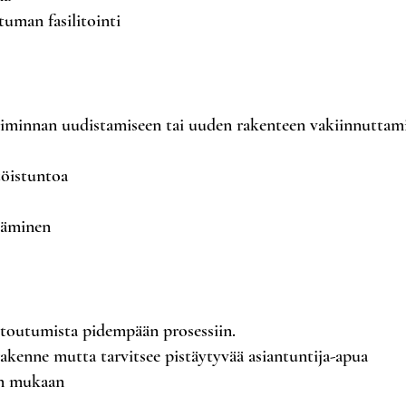
uman fasilitointi
oiminnan uudistamiseen tai uuden rakenteen vakiinnuttami
stöistuntoa
ttäminen
itoutumista pidempään prosessiin.
o rakenne mutta tarvitsee pistäytyvää asiantuntija-apua
en mukaan