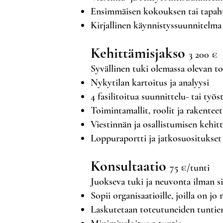
Ensimmäisen kokouksen tai tapaht
Kirjallinen käynnistyssuunnitelma
Kehittämisjakso
3 200 €
Syvällinen tuki olemassa olevan t
Nykytilan kartoitus ja analyysi
4 fasilitoitua suunnittelu- tai työ
Toimintamallit, roolit ja rakenteet
Viestinnän ja osallistumisen kehi
Loppuraportti ja jatkosuositukset
Konsultaatio
75 €/tunti
Juokseva tuki ja neuvonta ilman s
Sopii organisaatioille, joilla on j
Laskutetaan toteutuneiden tunti