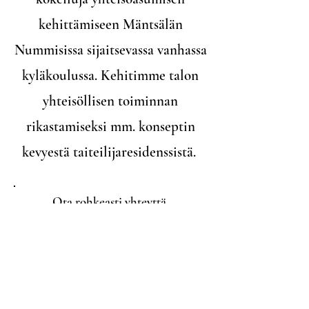
kehittämiseen Mäntsälän
Nummisissa sijaitsevassa vanhassa
kyläkoulussa. Kehitimme talon
yhteisöllisen toiminnan
rikastamiseksi mm. konseptin
kevyestä taiteilijaresidenssistä. ​​​​
Ota rohkeasti yhteyttä
,
jos kaipaat apua
tai
inspiraatiota
yhteisöasumisen kehittämiseen
liittyen!