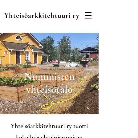
Yhteisöarkkitehtuuri ry
Nummisten
yhteisötalo
Yhteisöarkkitehtuuri ry tuotti
kokeiluja yhteisöasumisen