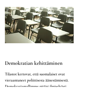
Demokratian kehittäminen
Tilastot kertovat, että suomalaiset ovat
vieraantuneet poliittisesta äänestämisestä.
Demokratiamallimme pitäisi ilmiselvästi
uudistaa. Yksi ongelma on, että monet
poliittiset toimintamuodot ovat
jämähtäneet historiallisiin rituaaleihin.
Mitä