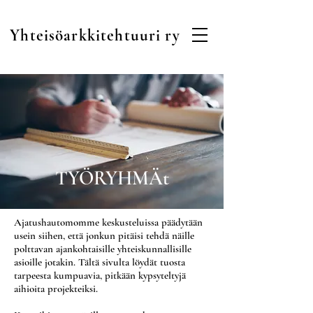
Yhteisöarkkitehtuuri ry
TYÖRYHMÄt
Ajatushautomomme keskusteluissa päädytään
usein siihen, että jonkun pitäisi tehdä näille
polttavan ajankohtaisille yhteiskunnallisille
asioille jotakin.
Tältä sivulta löydät tuosta
tarpeesta kumpuavia, pitkään kypsyteltyjä
aihioita projekteiksi.