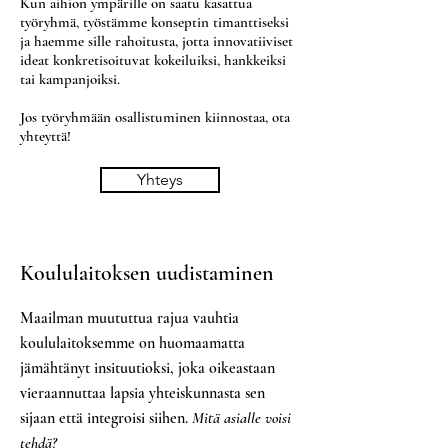
Kun aihion ympärille on saatu kasattua
työryhmä, työstämme konseptin timanttiseksi
ja haemme sille rahoitusta, jotta innovatiiviset
ideat konkretisoituvat kokeiluiksi, hankkeiksi
tai kampanjoiksi.
Jos työryhmään osallistuminen kiinnostaa, ota
yhteyttä!
Yhteys
Koululaitoksen uudistaminen
Maailman muututtua rajua vauhtia
koululaitoksemme on huomaamatta
jämähtänyt insituutioksi, joka oikeastaan
vieraannuttaa lapsia yhteiskunnasta sen
sijaan että integroisi siihen.
Mitä asialle voisi
tehdä?