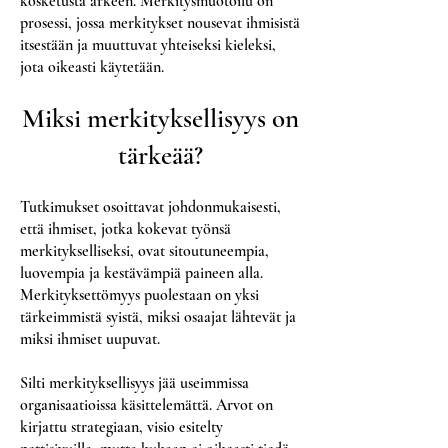
kosketusta arkeen. Merkitysmuotoilu on
prosessi, jossa merkitykset nousevat ihmisistä
itsestään ja muuttuvat yhteiseksi kieleksi,
jota oikeasti käytetään.
Miksi merkityksellisyys on
tärkeää?
Tutkimukset osoittavat johdonmukaisesti,
että ihmiset, jotka kokevat työnsä
merkitykselliseksi, ovat sitoutuneempia,
luovempia ja kestävämpiä paineen alla.
Merkityksettömyys puolestaan on yksi
tärkeimmistä syistä, miksi osaajat lähtevät ja
miksi ihmiset uupuvat.
Silti merkityksellisyys jää useimmissa
organisaatioissa käsittelemättä. Arvot on
kirjattu strategiaan, visio esitelty