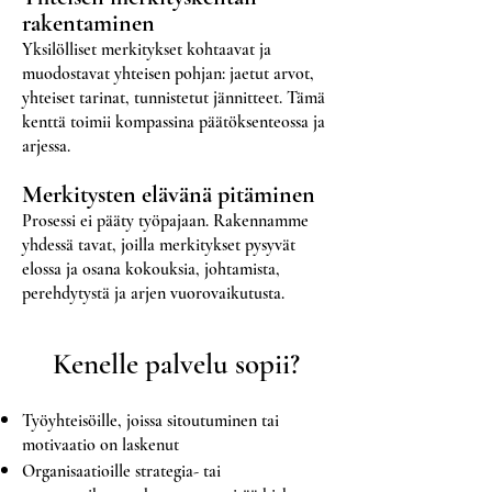
rakentaminen
Yksilölliset merkitykset kohtaavat ja
muodostavat yhteisen pohjan: jaetut arvot,
yhteiset tarinat, tunnistetut jännitteet. Tämä
kenttä toimii kompassina päätöksenteossa ja
arjessa.
Merkitysten elävänä pitäminen
Prosessi ei pääty työpajaan. Rakennamme
yhdessä tavat, joilla merkitykset pysyvät
elossa ja osana kokouksia, johtamista,
perehdytystä ja arjen vuorovaikutusta.
Kenelle palvelu sopii?
Työyhteisöille, joissa sitoutuminen tai
motivaatio on laskenut
Organisaatioille strategia- tai