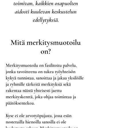
toimivan, kaikkien osapuolten
aidosti kuulevan keskustelun
edellytyksiä.
Mitä merkitysmuotoilu
on?
Merkitysmuotoilu on fasilitoitu palvelu,
jonka tavoitteena on tukea työyhteisön
kykyä tunnistaa, sanoittaa ja jakaa yksilöille
ja ryhmille tärkeitä merkityksiä sekä
rakentaa näistä yhteisesti jaettu
merkityskenttä, joka ohjaa toimintaa ja
päätöksentekoa.
Kyse ei ole arvotyöpajasta, jossa esiin
nostetuilla hienoilla sanoilla ei ole