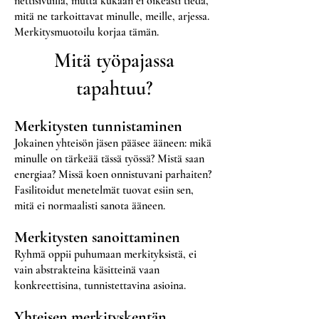
nettisivuilla, mutta kukaan ei oikeasti tiedä,
mitä ne tarkoittavat minulle, meille, arjessa.
Merkitysmuotoilu korjaa tämän.
Mitä työpajassa
tapahtuu?
Merkitysten tunnistaminen
Jokainen yhteisön jäsen pääsee ääneen: mikä
minulle on tärkeää tässä työssä? Mistä saan
energiaa? Missä koen onnistuvani parhaiten?
Fasilitoidut menetelmät tuovat esiin sen,
mitä ei normaalisti sanota ääneen.
Merkitysten sanoittaminen
Ryhmä oppii puhumaan merkityksistä, ei
vain abstrakteina käsitteinä vaan
konkreettisina, tunnistettavina asioina.
Yhteisen merkityskentän