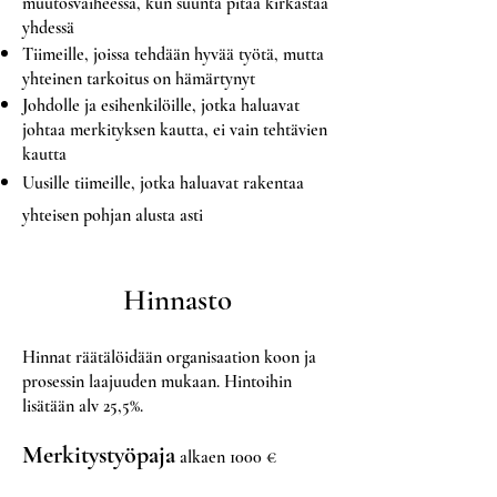
muutosvaiheessa, kun suunta pitää kirkastaa
yhdessä
Tiimeille, joissa tehdään hyvää työtä, mutta
yhteinen tarkoitus on hämärtynyt
Johdolle ja esihenkilöille, jotka haluavat
johtaa merkityksen kautta, ei vain tehtävien
kautta
Uusille tiimeille, jotka haluavat rakentaa
yhteisen pohjan alusta asti
Hinnasto
Hinnat räätälöidään organisaation koon ja
prosessin laajuuden mukaan. Hintoihin
lisätään alv 25,5%.
Merkitystyöpaja
alkaen 1000 €