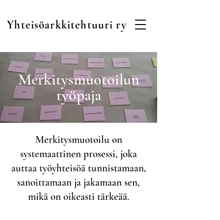
Yhteisöarkkitehtuuri ry
Merkitysmuotoilun
työpaja
Merkitysmuotoilu on
systemaattinen prosessi, joka
auttaa työyhteisöä tunnistamaan,
sanoittamaan ja jakamaan sen,
mikä on oikeasti tärkeää.