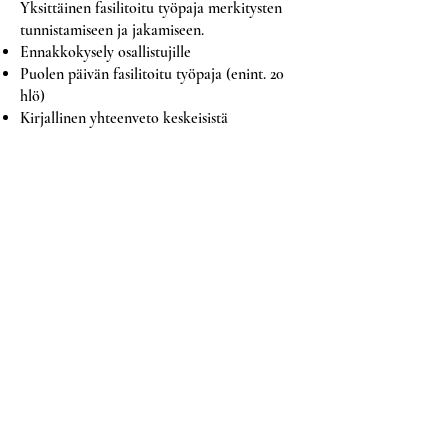
Yksittäinen fasilitoitu työpaja merkitysten
tunnistamiseen ja jakamiseen.
Ennakkokysely osallistujille
Puolen päivän fasilitoitu työpaja (enint. 20
hlö)
Kirjallinen yhteenveto keskeisistä
merkityksistä
Sopii tiimeille, jotka haluavat kokeilla
merkitystyötä ensimmäistä kertaa
Merkitystyöpajasarja
alk. 2800 €
Työpajojen sarja merkityskentän
rakentamiseen. 4–6 viikon jakso.
Ennakkokeskustelu johdon kanssa
Yksilöllinen ennakkokysely kaikille
osallistujille
3 fasilitoitua työpajaa
Merkitysdokumentti ja -kentän visualisointi